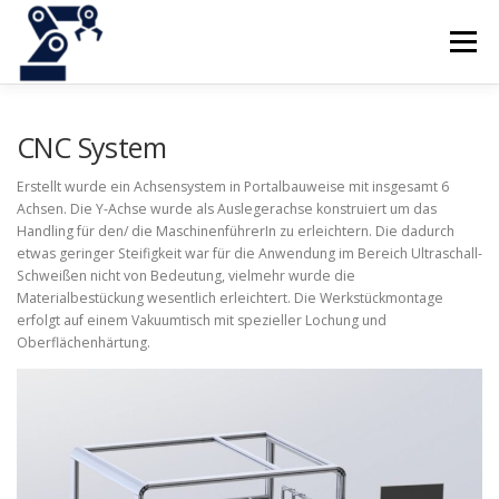
Zum
Inhalt
Menü
springen
WIR BIETEN
ÜBER DIE FIRMA
PROJEKTE
CNC System
Erstellt wurde ein Achsensystem in Portalbauweise mit insgesamt 6
Achsen. Die Y-Achse wurde als Auslegerachse konstruiert um das
BILDER
KONTAKT
Handling für den/ die MaschinenführerIn zu erleichtern. Die dadurch
etwas geringer Steifigkeit war für die Anwendung im Bereich Ultraschall-
Schweißen nicht von Bedeutung, vielmehr wurde die
Materialbestückung wesentlich erleichtert. Die Werkstückmontage
erfolgt auf einem Vakuumtisch mit spezieller Lochung und
Oberflächenhärtung.